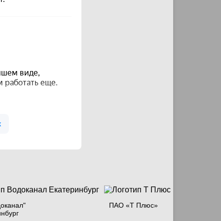
оканал"
ПАО «Т Плюс»
инбург