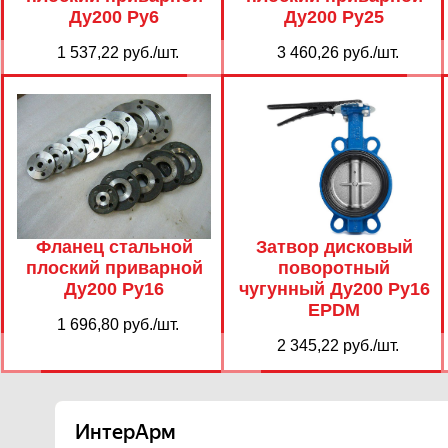
Ду200 Ру6
Ду200 Ру25
1 537,22 руб./шт.
3 460,26 руб./шт.
Фланец стальной
Затвор дисковый
плоский приварной
поворотный
Ду200 Ру16
чугунный Ду200 Ру16
EPDM
1 696,80 руб./шт.
2 345,22 руб./шт.