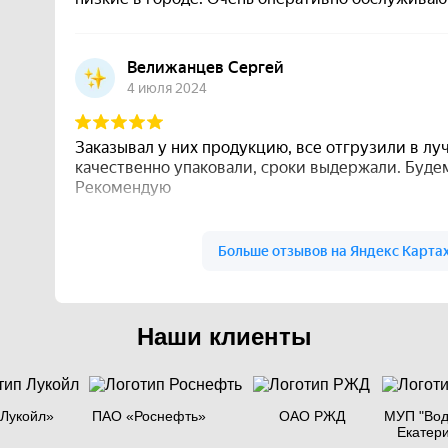
Наши клиенты
Лукойл»
ПАО «Роснефть»
ОАО РЖД
МУП "Вод
Екатер