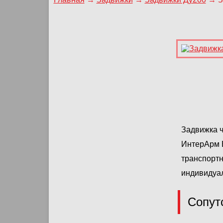
Задвижка ч
ИнтерАрм Е
транспортн
индивидуа
Сопут