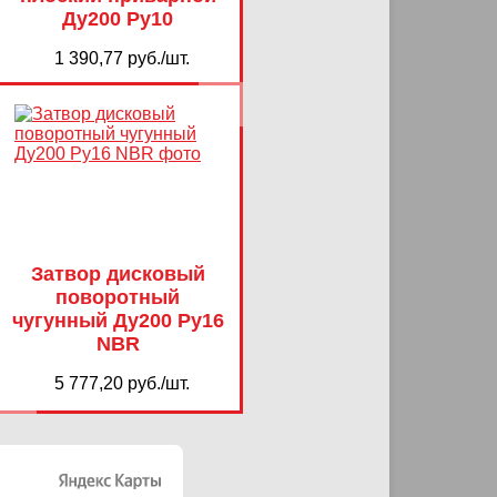
Ду200 Ру10
1 390,77 руб./шт.
Затвор дисковый
поворотный
чугунный Ду200 Ру16
NBR
5 777,20 руб./шт.