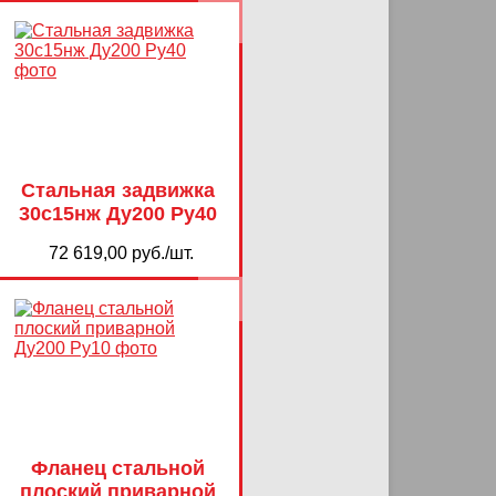
Стальная задвижка
30с15нж Ду200 Ру40
72 619,00 руб./шт.
Фланец стальной
плоский приварной