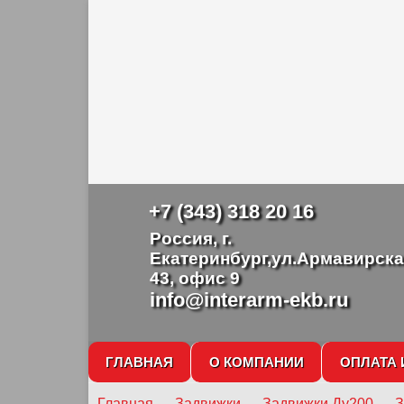
+7 (343) 318 20 16
Россия, г.
Екатеринбург,ул.Армавирска
43, офис 9
info@interarm-ekb.ru
ГЛАВНАЯ
О КОМПАНИИ
ОПЛАТА 
Главная
→
Задвижки
→
Задвижки Ду200
→
З