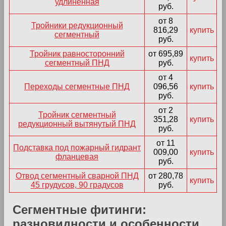
удлинённая
руб.
от 8
Тройники редукционный
816,29
купить
сегментный
руб.
Тройник равносторонний
от 695,89
купить
сегментный ПНД
руб.
от 4
Переходы сегментные ПНД
096,56
купить
руб.
от 2
Тройник сегментный
351,28
купить
редукционный вытянутый ПНД
руб.
от 11
Подставка под пожарный гидрант
009,00
купить
фланцевая
руб.
Отвод сегментный сварной ПНД
от 280,78
купить
45 грудусов, 90 градусов
руб.
Сегментные фитинги:
разновидности и особенности