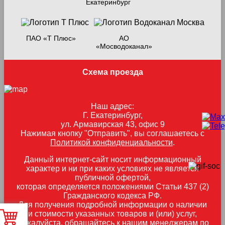
Екатеринбург
ПАО «Т Плюс»
АО
«Мосводоканал»
Схема проезда
Наш адрес:
Г. Екатеринбург,
ул. Армавирская 43, офис 9
Нажимая кнопку "Отправить", вы соглашаетесь с
Политикой конфиденциальности
.
Данный интернет-сайт носит информационный
характер и ни при каких условиях не является
публичной офертой,
которая определяется положениями Статьи 437 (2)
Гражданского кодекса РФ.
Для получения подробной информации о наличии
и стоимости указанных товаров и (или) услуг,
пожалуйста, обращайтесь к нашим менеджерам по