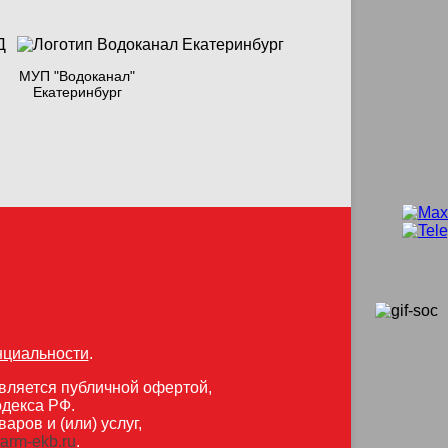
МУП "Водоканал"
Екатеринбург
нциальности
.
вляется публичной офертой,
одекса РФ.
ров и (или) услуг,
rarm-ekb.ru
.