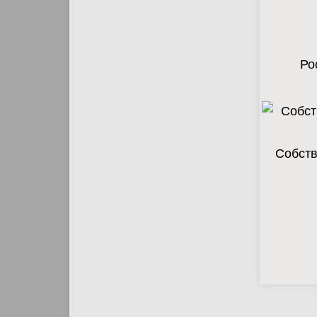
Ро
Собств