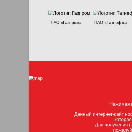
ПАО «Газпром»
ПАО «Татнефть»
Нажимая к
Данный интернет-сайт нос
которая
Для получения п
пожалуй