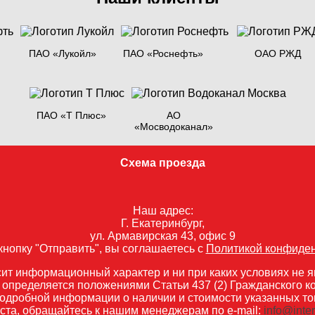
ПАО «Лукойл»
ПАО «Роснефть»
ОАО РЖД
ПАО «Т Плюс»
АО
«Мосводоканал»
Схема проезда
Наш адрес:
Г. Екатеринбург,
ул. Армавирская 43, офис 9
нопку "Отправить", вы соглашаетесь с
Политикой конфиде
ит информационный характер и ни при каких условиях не я
 определяется положениями Статьи 437 (2) Гражданского к
одробной информации о наличии и стоимости указанных това
ста, обращайтесь к нашим менеджерам по e-mail:
info@inte