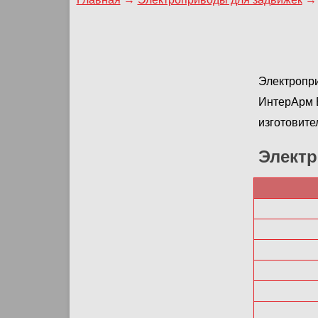
Электропри
ИнтерАрм Е
изготовите
Элект