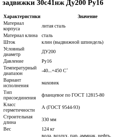
задвижки 30с41нж Ду200 Ру16
Характеристики
Значение
Материал
литая сталь
корпуса
Материал клина
сталь
Шток
клин (выдвижной шпиндель)
Условный
ДУ200
диаметр
Давление
Ру16
Температурный
-40...+450 С˚
диапазон
Вариант
маховик
исполнения
Тип
фланцевое по ГОСТ 12815-80
присоединения
Класс
А (ГОСТ 9544-93)
герметичности
Строительная
330 мм
длина
Вес
124 кг
вода, воздух, пар, аммиак, нефть,