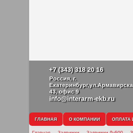
+7 (343) 318 20 16
Россия, г.
Екатеринбург,ул.Армавирска
43, офис 9
info@interarm-ekb.ru
ГЛАВНАЯ
О КОМПАНИИ
ОПЛАТА 
Главная
→
Задвижки
→
Задвижки Ду500
→
З