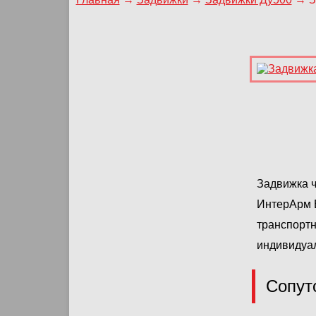
Задвижка ч
ИнтерАрм Е
транспортн
индивидуа
Сопут