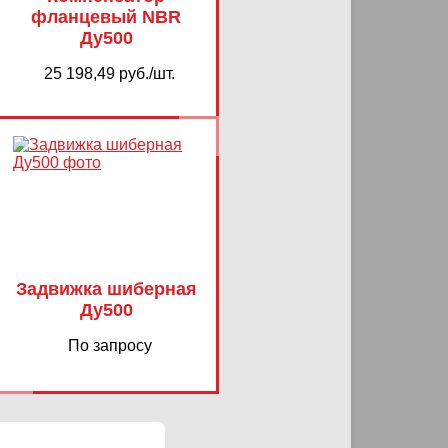
фланцевый NBR
Ду500
25 198,49 руб./шт.
Задвижка шиберная
Ду500
По запросу