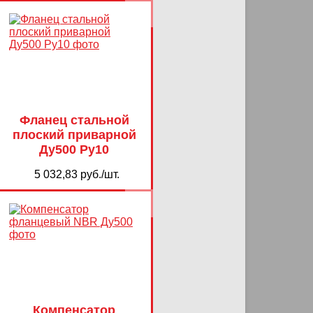
Фланец стальной
плоский приварной
Ду500 Ру10
5 032,83 руб./шт.
Компенсатор