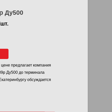
р Ду500
/шт.
й цене предлагает компания
39р Ду500 до терминала
 Екатеринбургу обсуждается