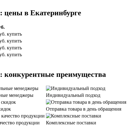
: цены в Екатеринбурге
б.
уб.
купить
уб.
купить
уб.
купить
уб.
купить
я: конкурентные преимущества
ные менеджеры
Индивидуальный подход
кидок
Отправка товара в день обращения
ачество продукции
Комплексные поставки