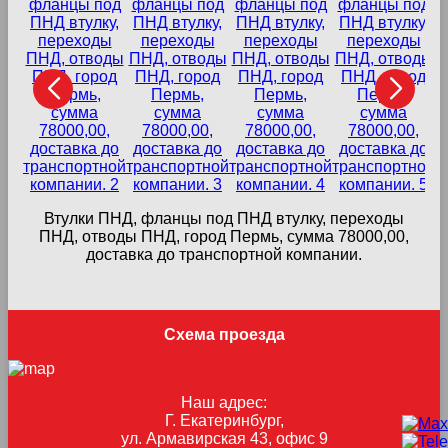
Втулки ПНД, фланцы под ПНД втулку, переходы
в
ПНД, отводы ПНД, город Пермь, сумма 78000,00,
доставка до транспортной компании.
Схема проезда
Наш адрес:
Г. Екатеринбург,
ул. Армавирская 43, офис 9