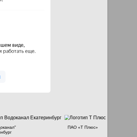
оканал"
ПАО «Т Плюс»
инбург