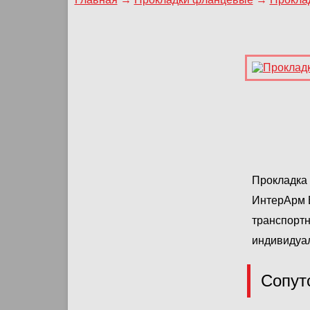
Прокладка 
ИнтерАрм Е
транспортн
индивидуа
Сопут