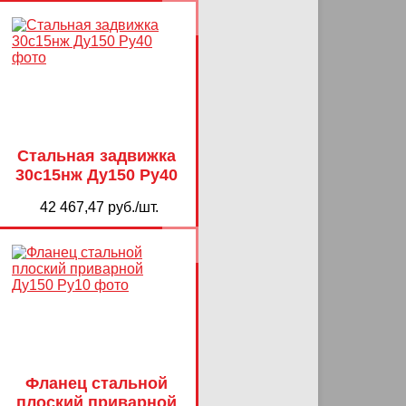
Стальная задвижка
30с15нж Ду150 Ру40
42 467,47 руб./шт.
Фланец стальной
плоский приварной