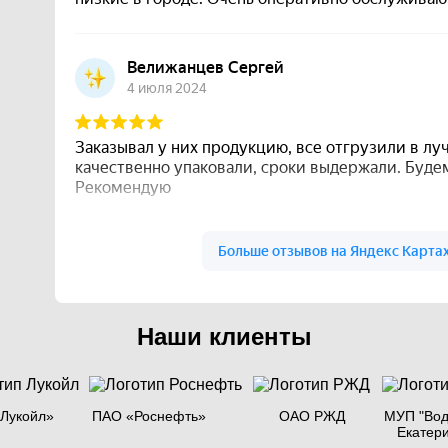
Наши клиенты
Лукойл»
ПАО «Роснефть»
ОАО РЖД
МУП "Вод
Екатер