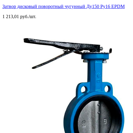
Затвор дисковый поворотный чугунный Ду150 Ру16 EPDM
1 213,01 руб./шт.