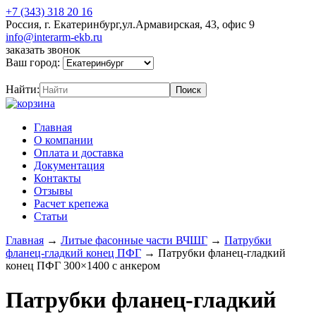
+7 (343) 318 20 16
Россия, г. Екатеринбург,ул.Армавирская, 43, офис 9
info@interarm-ekb.ru
заказать звонок
Ваш город:
Найти:
Главная
О компании
Оплата и доставка
Документация
Контакты
Отзывы
Расчет крепежа
Статьи
Главная
→
Литые фасонные части ВЧШГ
→
Патрубки
фланец-гладкий конец ПФГ
→
Патрубки фланец-гладкий
конец ПФГ 300×1400 с анкером
Патрубки фланец-гладкий