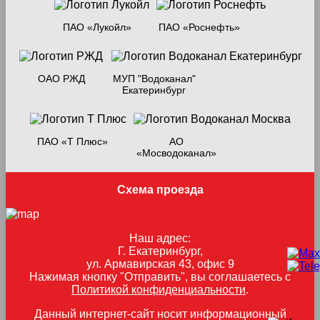
ПАО «Лукойл»
ПАО «Роснефть»
ОАО РЖД
МУП "Водоканал"
Екатеринбург
ПАО «Т Плюс»
АО
«Мосводоканал»
Схема проезда
Наш адрес:
Г. Екатеринбург,
ул. Армавирская 43, офис 9
Нажимая кнопку "Отправить", вы соглашаетесь с
Политикой конфиденциальности
.
Данный интернет-сайт носит информационный