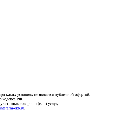
онфиденциальности
.
ри каких условиях не является публичной офертой,
о кодекса РФ.
казанных товаров и (или) услуг,
interarm-ekb.ru
.