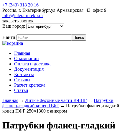
+7 (343) 318 20 16
Россия, г. Екатеринбург,ул.Армавирская, 43, офис 9
info@interarm-ekb.ru
заказать звонок
Ваш город:
Найти:
Главная
О компании
Оплата и доставка
Документация
Контакты
Отзывы
Расчет крепежа
Статьи
Главная
→
Литые фасонные части ВЧШГ
→
Патрубки
фланец-гладкий конец ПФГ
→
Патрубки фланец-гладкий
конец ПФГ 250×1300 с анкером
Патрубки фланец-гладкий