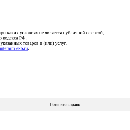
онфиденциальности
.
ри каких условиях не является публичной офертой,
о кодекса РФ.
казанных товаров и (или) услуг,
interarm-ekb.ru
.