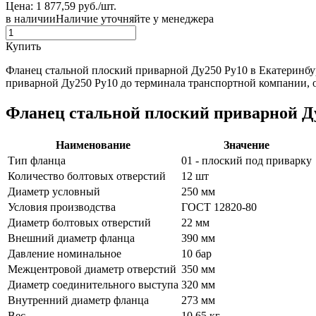
Цена: 1 877,59 руб./шт.
в наличии
Наличие уточняйте у менеджера
Купить
Фланец стальной плоский приварной Ду250 Ру10 в Екатеринбур
приварной Ду250 Ру10 до терминала транспортной компании, о
Фланец стальной плоский приварной Ду
Наименование
Значение
Тип фланца
01 - плоский под приварку
Количество болтовых отверстий
12 шт
Диаметр условный
250 мм
Условия производства
ГОСТ 12820-80
Диаметр болтовых отверстий
22 мм
Внешний диаметр фланца
390 мм
Давление номинальное
10 бар
Межцентровой диаметр отверстий
350 мм
Диаметр соединительного выступа
320 мм
Внутренний диаметр фланца
273 мм
Вес
10.65 кг