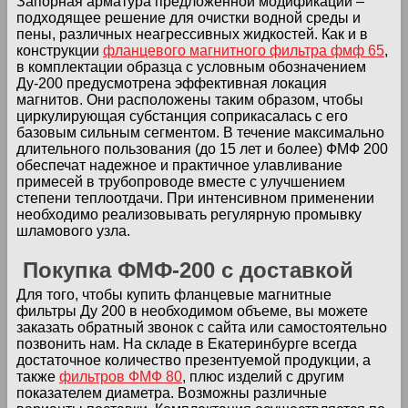
Запорная арматура предложенной модификации –
подходящее решение для очистки водной среды и
пены, различных неагрессивных жидкостей. Как и в
конструкции
фланцевого магнитного фильтра фмф 65
,
в комплектации образца с условным обозначением
Ду-200 предусмотрена эффективная локация
магнитов. Они расположены таким образом, чтобы
циркулирующая субстанция соприкасалась с его
базовым сильным сегментом. В течение максимально
длительного пользования (до 15 лет и более) ФМФ 200
обеспечат надежное и практичное улавливание
примесей в трубопроводе вместе с улучшением
степени теплоотдачи. При интенсивном применении
необходимо реализовывать регулярную промывку
шламового узла.
Покупка ФМФ-200 с доставкой
Для того, чтобы купить фланцевые магнитные
фильтры Ду 200 в необходимом объеме, вы можете
заказать обратный звонок с сайта или самостоятельно
позвонить нам. На складе в Екатеринбурге всегда
достаточное количество презентуемой продукции, а
также
фильтров ФМФ 80
, плюс изделий с другим
показателем диаметра. Возможны различные