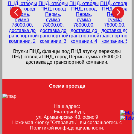
Втулки ПНД, фланцы под ПНД втулку, переходы
в
ПНД, отводы ПНД, город Пермь, сумма 78000,00,
доставка до транспортной компании.
Схема проезда
Наш адрес:
Г. Екатеринбург,
ул. Армавирская 43, офис 9
Нажимая кнопку "Отправить", вы соглашаетесь с
Политикой конфиденциальности
.