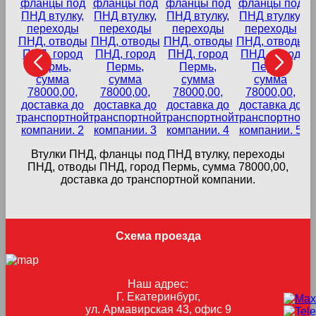
Втулки ПНД, фланцы под ПНД втулку, переходы
в
ПНД, отводы ПНД, город Пермь, сумма 78000,00,
доставка до транспортной компании.
Схема проезда
Наш адрес:
Г. Екатеринбург,
ул. Армавирская 43, офис 9