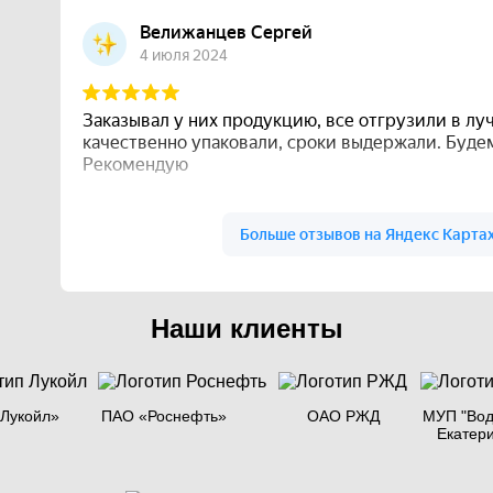
Наши клиенты
Лукойл»
ПАО «Роснефть»
ОАО РЖД
МУП "Вод
Екатер