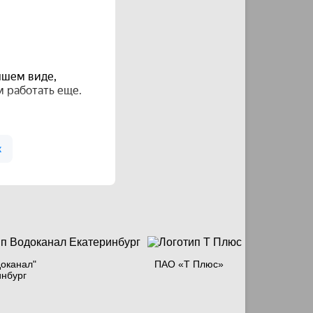
оканал"
ПАО «Т Плюс»
инбург