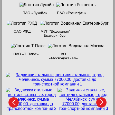
ПАО «Лукойл»
ПАО «Роснефть»
ОАО РЖД
МУП "Водоканал"
Екатеринбург
ПАО «Т Плюс»
АО
«Мосводоканал»
Ве