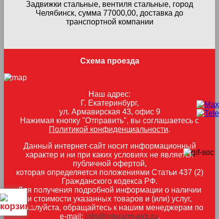
Задвижки стальные, вентиля стальные, город
Челябинск, сумма 77000,00, доставка до
транспортной компании
Схема проезда
Наш адрес:
Г. Екатеринбург,
ул. Армавирская 43, офис 9
Нажимая кнопку "Отправить", вы соглашаетесь с
Политикой конфиденциальности
.
Данный интернет-сайт носит информационный
характер и ни при каких условиях не является
публичной офертой,
которая определяется положениями Статьи 437 (2)
Гражданского кодекса РФ.
Для получения подробной информации о наличии
и стоимости указанных товаров и (или) услуг,
пожалуйста, обращайтесь к нашим менеджерам по
e-mail:
info@interarm-ekb.ru
.