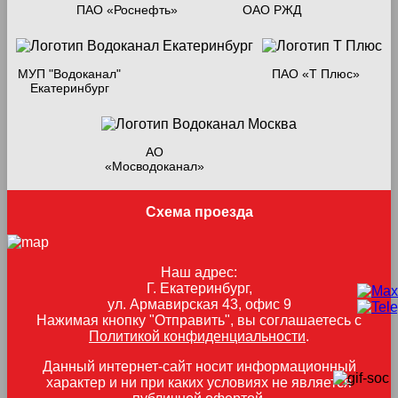
ПАО «Роснефть»
ОАО РЖД
МУП "Водоканал"
ПАО «Т Плюс»
Екатеринбург
АО
«Мосводоканал»
Схема проезда
Наш адрес:
Г. Екатеринбург,
ул. Армавирская 43, офис 9
Нажимая кнопку "Отправить", вы соглашаетесь с
Политикой конфиденциальности
.
Данный интернет-сайт носит информационный
характер и ни при каких условиях не является