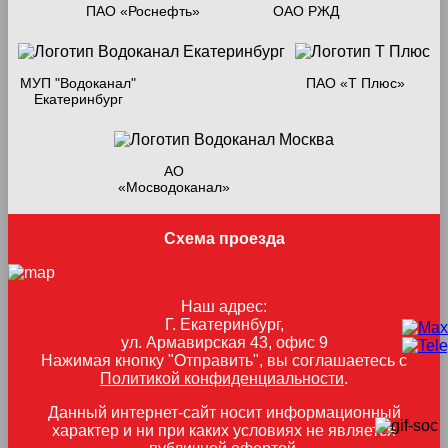
ПАО «Роснефть»
ОАО РЖД
МУП "Водоканал"
ПАО «Т Плюс»
Екатеринбург
АО
«Мосводоканал»
Схема проезда
Наш адрес:
Г. Екатеринбург,
ул. Армавирская 43, офис 9
Нажимая кнопку "Отправить", вы соглашаетесь с
Политикой конфиденциальности
.
Данный интернет-сайт носит информационный
характер и ни при каких условиях не является