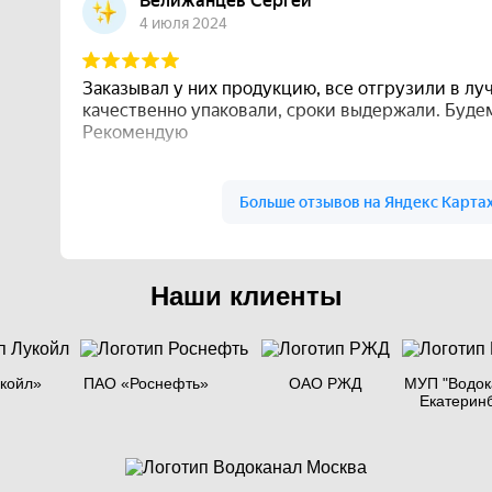
Наши клиенты
койл»
ПАО «Роснефть»
ОАО РЖД
МУП "Водок
Екатерин