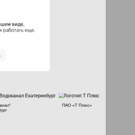
анал"
ПАО «Т Плюс»
бург