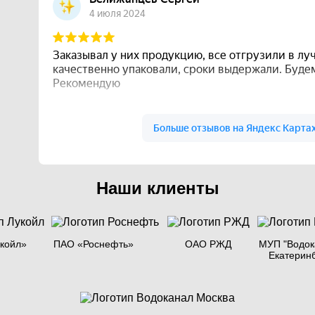
Наши клиенты
койл»
ПАО «Роснефть»
ОАО РЖД
МУП "Водок
Екатерин