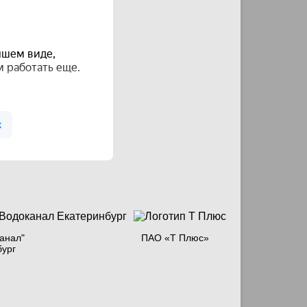
анал"
ПАО «Т Плюс»
бург