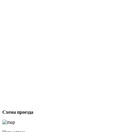
От
ст
Схема проезда