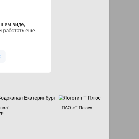
нал"
ПАО «Т Плюс»
ург