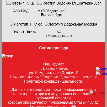
ОАО РЖД
МУП "Водоканал"
Екатеринбург
ПАО «Т Плюс»
АО
«Мосводоканал»
Схема проезда
Наш адрес:
Г. Екатеринбург,
ул. Армавирская 43, офис 9
Нажимая кнопку "Отправить", вы соглашаетесь с
Политикой конфиденциальности
.
Данный интернет-сайт носит информационный
характер и ни при каких условиях не является
публичной офертой,
которая определяется положениями Статьи 437 (2)
Гражданского кодекса РФ.