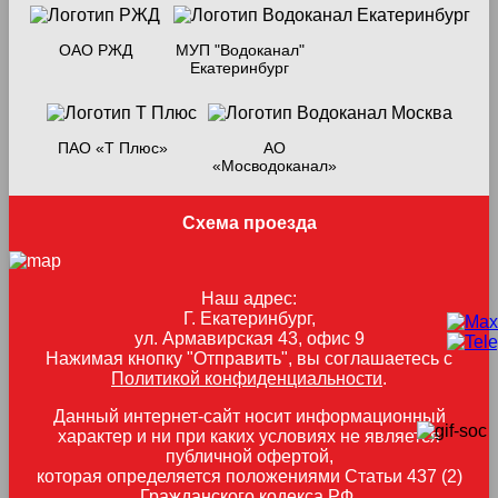
ОАО РЖД
МУП "Водоканал"
Екатеринбург
ПАО «Т Плюс»
АО
«Мосводоканал»
Схема проезда
Наш адрес:
Г. Екатеринбург,
ул. Армавирская 43, офис 9
Нажимая кнопку "Отправить", вы соглашаетесь с
Политикой конфиденциальности
.
Данный интернет-сайт носит информационный
характер и ни при каких условиях не является
публичной офертой,
которая определяется положениями Статьи 437 (2)
Гражданского кодекса РФ.