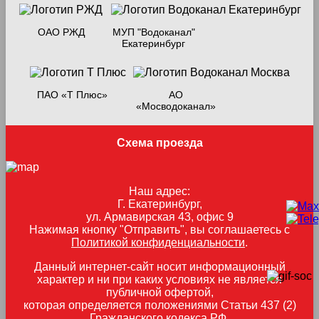
ОАО РЖД
МУП "Водоканал"
Екатеринбург
ПАО «Т Плюс»
АО
«Мосводоканал»
Схема проезда
Наш адрес:
Г. Екатеринбург,
ул. Армавирская 43, офис 9
Нажимая кнопку "Отправить", вы соглашаетесь с
Политикой конфиденциальности
.
Данный интернет-сайт носит информационный
характер и ни при каких условиях не является
публичной офертой,
которая определяется положениями Статьи 437 (2)
Гражданского кодекса РФ.