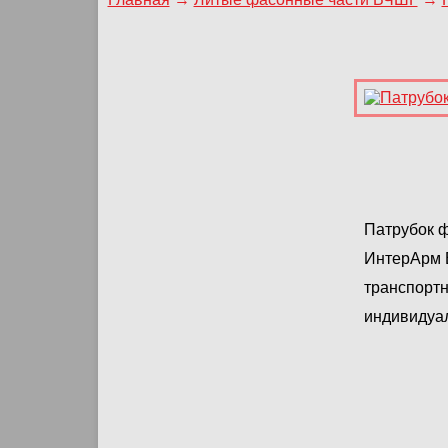
Патрубок ф
ИнтерАрм 
транспортн
индивидуа