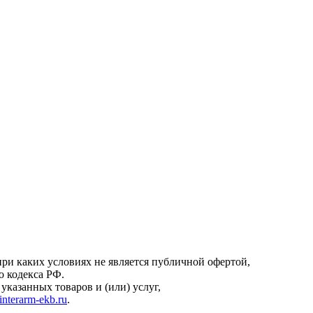
онфиденциальности
.
ри каких условиях не является публичной офертой,
о кодекса РФ.
казанных товаров и (или) услуг,
interarm-ekb.ru
.