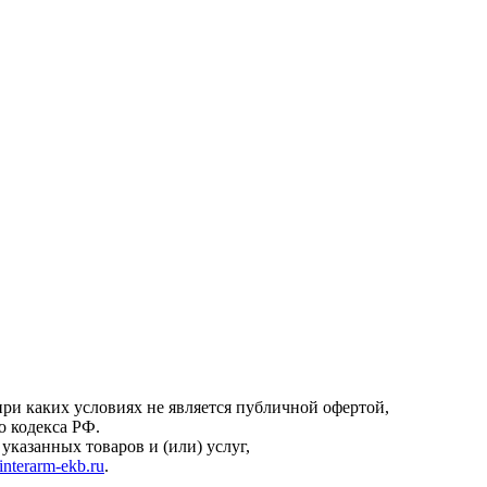
онфиденциальности
.
ри каких условиях не является публичной офертой,
о кодекса РФ.
казанных товаров и (или) услуг,
interarm-ekb.ru
.