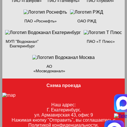
ПАО «Газпром»
ПАО «Татнефть»
ПАО «Лукойл»
ПАО «Роснефть»
ОАО РЖД
МУП "Водоканал"
ПАО «Т Плюс»
Екатеринбург
АО
«Мосводоканал»
Схема проезда
Наш адрес:
Г. Екатеринбург,
ул. Армавирская 43, офис 9
Нажимая кнопку "Отправить", вы соглашаетесь с
Политикой конфиденциальности
.