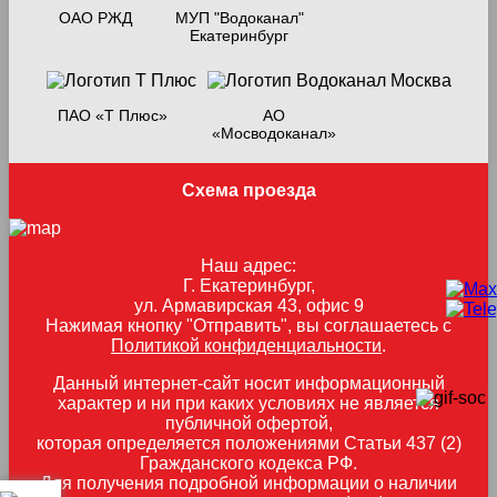
ОАО РЖД
МУП "Водоканал"
Екатеринбург
ПАО «Т Плюс»
АО
«Мосводоканал»
Схема проезда
Наш адрес:
Г. Екатеринбург,
ул. Армавирская 43, офис 9
Нажимая кнопку "Отправить", вы соглашаетесь с
Политикой конфиденциальности
.
Данный интернет-сайт носит информационный
характер и ни при каких условиях не является
публичной офертой,
которая определяется положениями Статьи 437 (2)
Гражданского кодекса РФ.
Для получения подробной информации о наличии