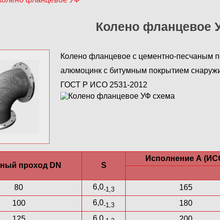
Колено фланцевое 
Колено фланцевое с цементно-песчаным п
алюмоцинк с битумным покрытием снаружи,
ГОСТ Р ИСО 2531-2012
Исполнение А (ИС
ный проход DN
S
6,0
80
165
-1,3
6,0
100
180
-1,3
6,0
125
200