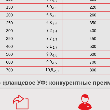
-1,3
6,0
150
220
-1,3
6,3
200
260
-1,5
6,8
250
350
-1,6
7,2
300
400
-1,6
7,7
350
450
-1,7
8,1
400
500
-1,7
9,0
500
600
-1,8
9,9
600
700
-1,9
10,8
700
800
-2,0
 фланцевое УФ: конкурентные преи