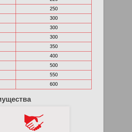
250
300
300
300
350
400
500
550
600
мущества