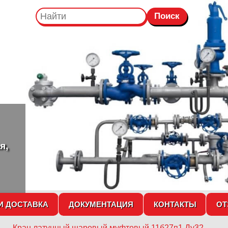
я,
И ДОСТАВКА
ДОКУМЕНТАЦИЯ
КОНТАКТЫ
О
й
→
Кран латунный шаровый муфтовый 11б27п1 Ду32