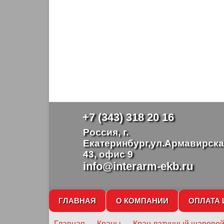
+7 (343) 318 20 16
Россия, г.
Екатеринбург,ул.Армавирска
43, офис 9
info@interarm-ekb.ru
ГЛАВНАЯ
О КОМПАНИИ
ОПЛАТА 
Главная
→
Краны
→
Кран латунный шарово