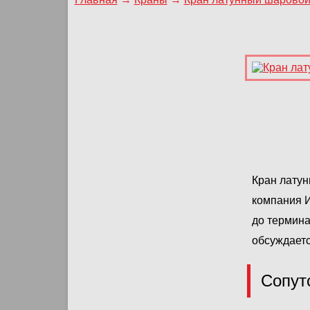
Кран латун
компания 
до термина
обсуждаетс
Сопут