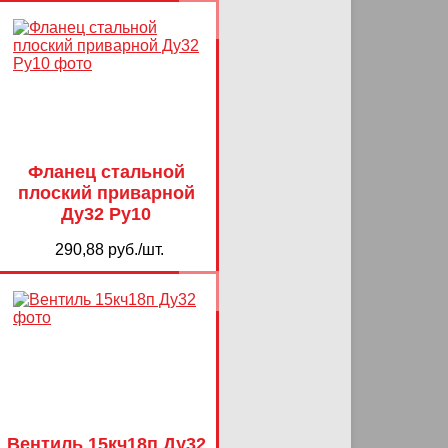
Фланец стальной
плоский приварной
Ду32 Ру10
290,88 руб./шт.
Вентиль 15кч18п Ду32