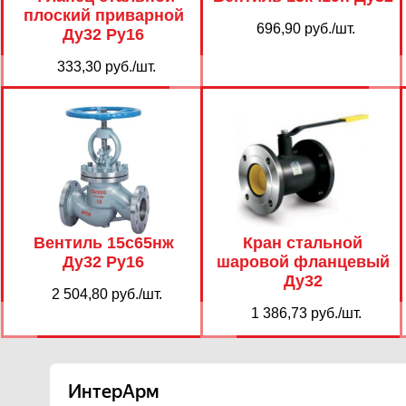
плоский приварной
696,90 руб./шт.
Ду32 Ру16
333,30 руб./шт.
Вентиль 15с65нж
Кран стальной
Ду32 Ру16
шаровой фланцевый
Ду32
2 504,80 руб./шт.
1 386,73 руб./шт.