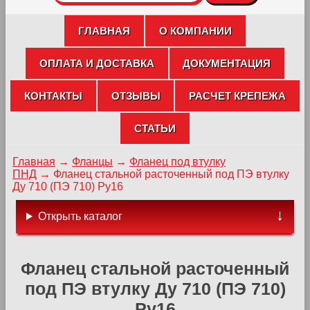
ГЛАВНАЯ
О КОМПАНИИ
ОПЛАТА И ДОСТАВКА
ДОКУМЕНТАЦИЯ
КОНТАКТЫ
ОТЗЫВЫ
РАСЧЕТ КРЕПЕЖА
СТАТЬИ
Главная
→
Фланцы
→
Фланец под втулку
ПНД
→
Фланец стальной расточенный под ПЭ втулку
Ду 710 (ПЭ 710) Ру16
Открыть каталог
Фланец стальной расточенный
под ПЭ втулку Ду 710 (ПЭ 710)
Ру16