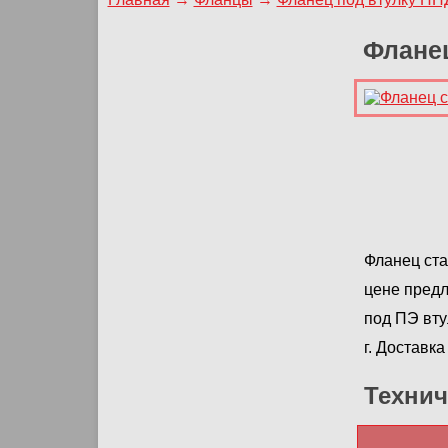
Фланец
Фланец ста
цене предл
под ПЭ вту
г. Доставк
Технич