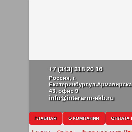
+7 (343) 318 20 16
Россия, г.
Екатеринбург,ул.Армавирска
43, офис 9
info@interarm-ekb.ru
ГЛАВНАЯ
О КОМПАНИИ
ОПЛАТА 
Главная
→
Фланцы
→
Фланец под втулку ПН