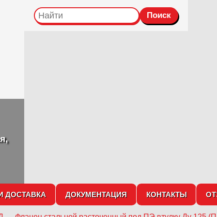
я,
И ДОСТАВКА
ДОКУМЕНТАЦИЯ
КОНТАКТЫ
О
Д
→
Фланец стальной расточенный под ПЭ втулку Ду 125 (П