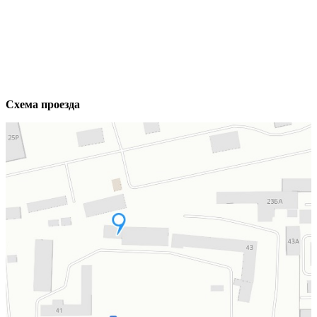
За
с
Схема проезда