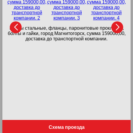
Краны стальные, фланцы, паронитовые прокладки,
болты и гайки, город Магнитогорск, сумма 159000,00,
доставка до транспортной компании.
З
Схема проезда