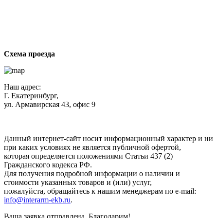
За
с
Схема проезда
Наш адрес:
Г. Екатеринбург,
ул. Армавирская 43, офис 9
Нажимая кнопку "Отправить", вы соглашаетесь с
Политикой
конфиденциальности
.
Данный интернет-сайт носит информационный характер и ни
при каких условиях не является публичной офертой,
которая определяется положениями Статьи 437 (2)
Гражданского кодекса РФ.
Для получения подробной информации о наличии и
стоимости указанных товаров и (или) услуг,
пожалуйста, обращайтесь к нашим менеджерам по e-mail:
info@interarm-ekb.ru
.
Ваша заявка отправлена. Благодарим!