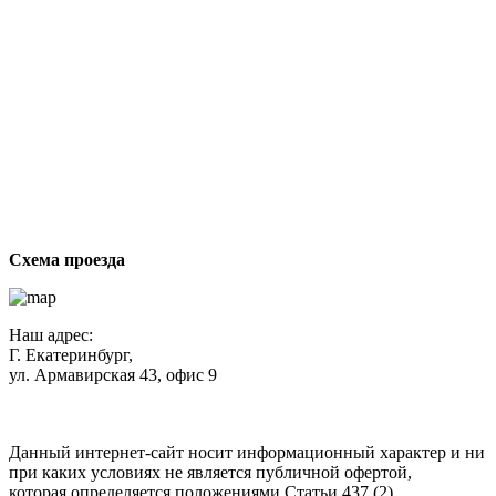
За
с
Схема проезда
Наш адрес:
Г. Екатеринбург,
ул. Армавирская 43, офис 9
Нажимая кнопку "Отправить", вы соглашаетесь с
Политикой
конфиденциальности
.
Данный интернет-сайт носит информационный характер и ни
при каких условиях не является публичной офертой,
которая определяется положениями Статьи 437 (2)