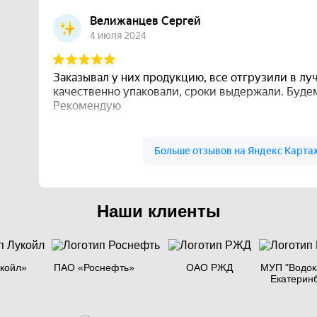
Наши клиенты
койл»
ПАО «Роснефть»
ОАО РЖД
МУП "Водок
Екатерин