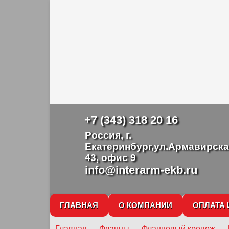
+7 (343) 318 20 16
Россия, г.
Екатеринбург,ул.Армавирска
43, офис 9
info@interarm-ekb.ru
ГЛАВНАЯ
О КОМПАНИИ
ОПЛАТА 
Главная
→
Фланцы
→
Фланцевый крепеж
→