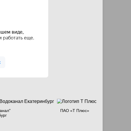
анал"
ПАО «Т Плюс»
бург