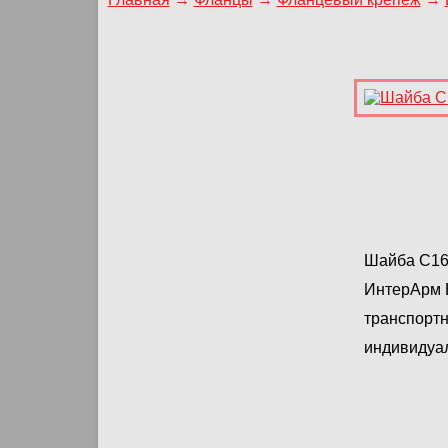
Шайба С16 
ИнтерАрм Е
транспортн
индивидуа