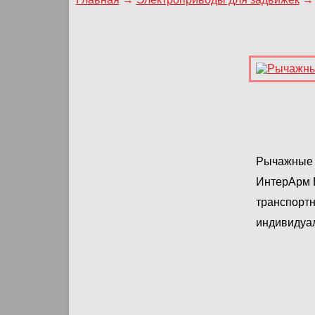
Рычажные п
ИнтерАрм 
транспортн
индивидуа