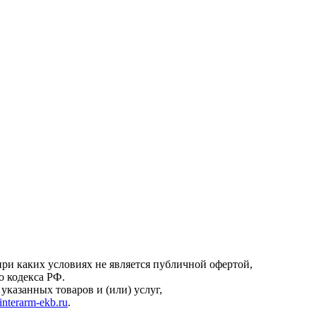
онфиденциальности
.
ри каких условиях не является публичной офертой,
о кодекса РФ.
казанных товаров и (или) услуг,
interarm-ekb.ru
.