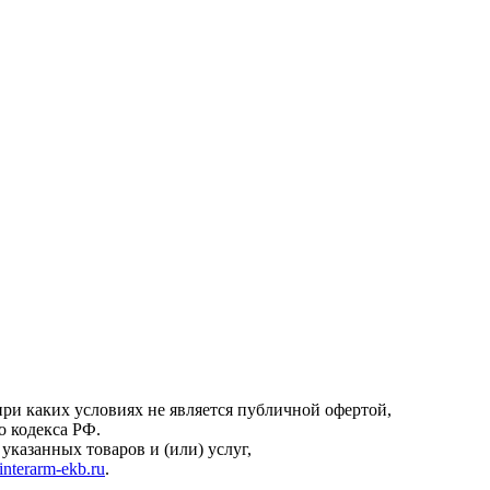
онфиденциальности
.
ри каких условиях не является публичной офертой,
о кодекса РФ.
казанных товаров и (или) услуг,
interarm-ekb.ru
.