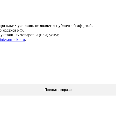
онфиденциальности
.
ри каких условиях не является публичной офертой,
о кодекса РФ.
казанных товаров и (или) услуг,
interarm-ekb.ru
.